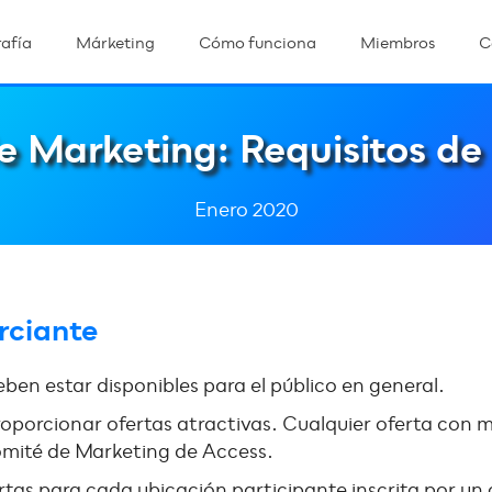
afía
Márketing
Cómo funciona
Miembros
C
e Marketing: Requisitos d
Enero 2020
rciante
ben estar disponibles para el público en general.
oporcionar ofertas atractivas. Cualquier oferta con 
omité de Marketing de Access.
rtas para cada ubicación participante inscrita por u